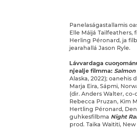
Panelaságastallamis oa
Elle Máijá Tailfeathers
Herling Péronard, ja fi
jearahallá Jason Ryle.
Lávvardaga cuoŋománu 
njealje filmma:
Salmon 
Alaska, 2022); oanehi
Marja Eira, Sápmi, Norw
(dir. Anders Walter, co-
Rebecca Pruzan, Kim M
Hertling Péronard, Den
guhkesfilbma
Night Ra
prod. Taika Waititi, New