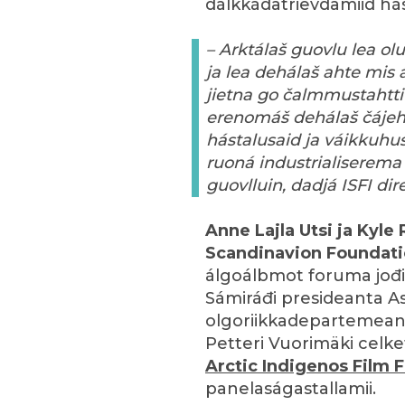
dálkkádatrievdamiid hás
– Arktálaš guovlu lea ol
ja lea dehálaš ahte mis
jietna go čalmmustahtti
erenomáš dehálaš čájeh
hástalusaid ja váikkuhus
ruoná industrialiserema
guovlluin, dadjá ISFI dir
Anne Lajla Utsi ja Kyle
Scandinavion Foundati
álgoálbmot foruma jođi
Sámiráđi presideanta A
olgoriikkadepartemean
Petteri Vuorimäki celke
Arctic Indigenos Film F
panelaságastallamii.