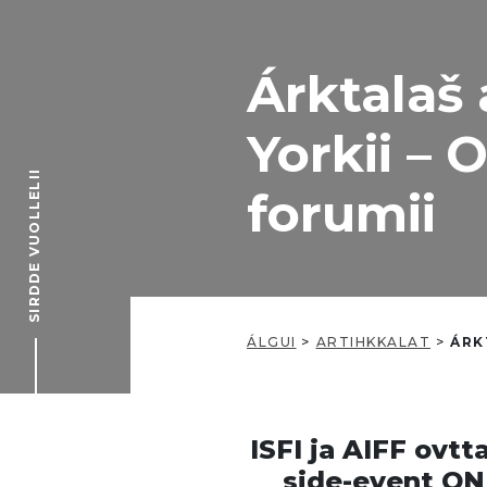
Árktalaš
Yorkii –
SIRDDE VUOLLELII
forumii
ÁLGUI
>
ARTIHKKALAT
>
ÁRK
ISFI ja AIFF ovtt
side-event ON