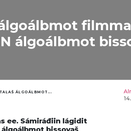
 álgoálbmot filmm
 ON álgoálbmot biss
Al
TALAŠ ÁLGOÁLBMOT...
14
as ee. Sámiráđiin lágidit
 álgoálbmot bissovaš