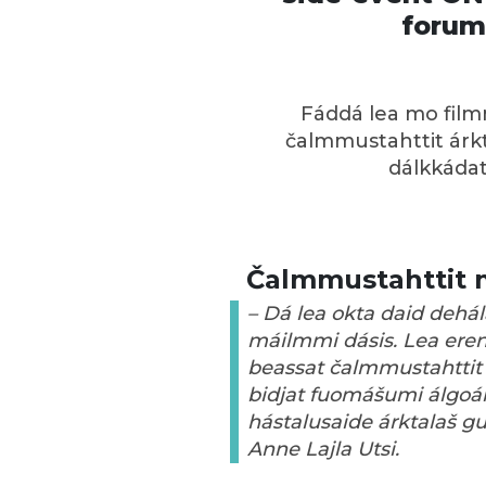
forum
Fáddá lea mo film
čalmmustahttit árk
dálkkádat
Čalmmustahttit m
– Dá lea okta daid deh
máilmmi dásis. Lea ere
beassat čalmmustahttit
bidjat fuomášumi álgoál
hástalusaide árktalaš guo
Anne Lajla Utsi.