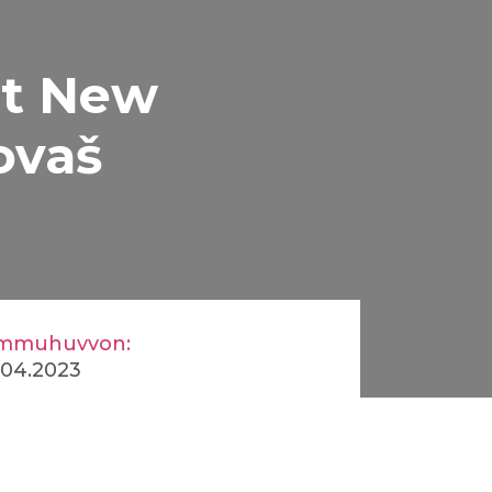
at New
ovaš
mmuhuvvon:
.04.2023