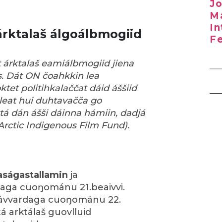
Jo
Ma
In
árktalaš álgoálbmogiid
Fe
t árktalaš eamiálbmogiid jiena
s. Dát ON čoahkkin lea
tet politihkalaččat dáid áššiid
 leat hui duhtavačča go
á dán ášši dáinna hámiin, dadjá
Arctic Indigenous Film Fund).
aságastallamin
ja
daga cuoŋománu 21.beaivvi.
lávvardaga cuoŋománu 22.
á arktálaš guovlluid