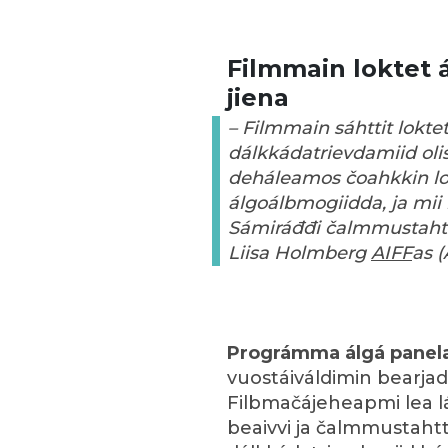
Filmmain loktet 
jiena
– Filmmain sáhttit lokte
dálkkádatrievdamiid oli
deháleamos čoahkkin lok
álgoálbmogiidda, ja mii
Sámiráđđi čalmmustahtt
Liisa Holmberg
AIFF
as (
Prográmma álgá panel
vuostáiváldimin bearja
Filbmačájeheapmi lea 
beaivvi ja čalmmustahtt