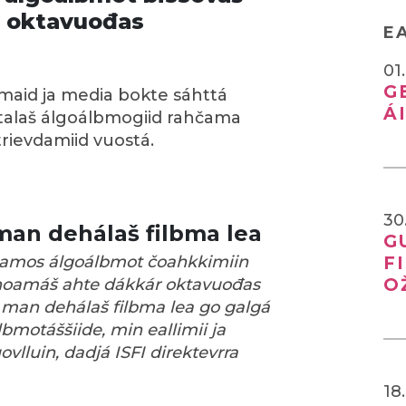
 oktavuođas
E
01
G
maid ja media bokte sáhttá
Á
talaš álgoálbmogiid rahčama
rievdamiid vuostá.
30
an dehálaš filbma lea
G
álamos álgoálbmot čoahkkimiin
F
noamáš ahte dákkár oktavuođas
O
 man dehálaš filbma lea go galgá
bmotáššiide, min eallimii ja
vlluin, dadjá ISFI direktevrra
18