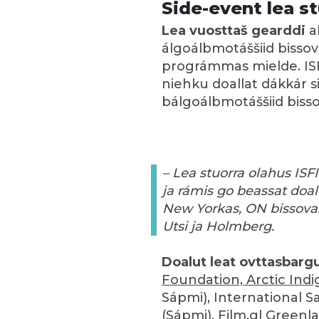
Side-event lea st
Lea vuosttaš gearddi
ah
álgoálbmotáššiid bisso
prográmmas mielde. ISFI
niehku doallat dákkár
bálgoálbmotáššiid biss
– Lea stuorra olahus ISFI
ja rámis go beassat doa
New Yorkas, ON bissova
Utsi ja Holmberg.
Doalut leat ovttasbarg
Foundation,
Arctic Ind
Sápmi), International S
(Sápmi),
Film.gl
Greenla