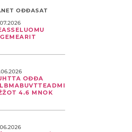
ANET OĐĐASAT
.07.2026
EASSELUOMU
IGEMEARIT
.06.2026
UHTTA OĐĐA
ILBMABUVTTEADMI
ŽŽOT 4.6 MNOK
.06.2026