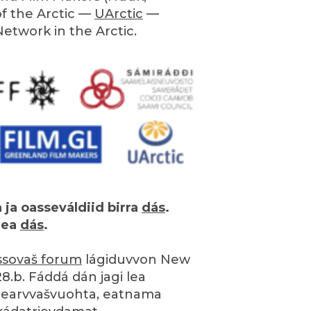
of the Arctic —
UArctic
—
etwork in the Arctic.
ja oasseváldiid birra
dás
.
lea
dás
.
ssovaš forum
lágiduvvon New
.b. Fáddá dán jagi lea
dearvvašvuohta, eatnama