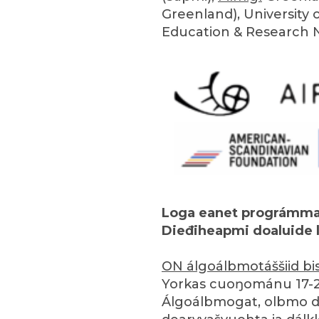
Greenland), University 
Education & Research N
Loga eanet prográmma 
Dieđiheapmi doaluide 
ON álgoálbmotáššiid bi
Yorkas cuoŋománu 17-28
Álgoálbmogat, olbmo 