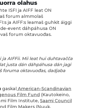
uorra olahus
te ISFI ja AIFF leat ON
vaš forum almmolaš
:s ja AIFF:s leamaš guhkit áiggi
 side-event dáhpáhusa ON
ovaš forum oktavuođas.
i ja AIFFii. Mii leat hui duhtavačča
llat justa dán dáhpáhusa dán jagi
š foruma oktavuođas, dadjaba
u
gaskal
American-Scandinavian
igenous Film Fund
(Kautokeino,
ami Film Institute,
Saami Council
nd Film Makers (Nuuk,