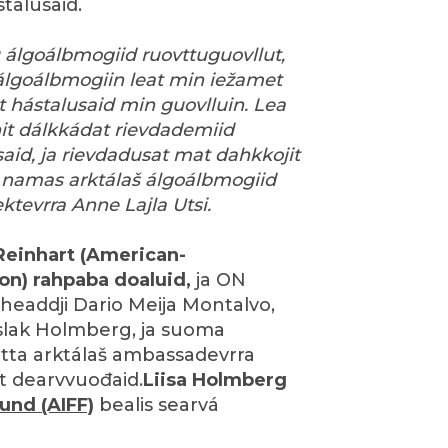
talusaid.
u álgoálbmogiid ruovttuguovllut,
 álgoálbmogiin leat min iežamet
t hástalusaid min guovlluin. Lea
it dálkkádat rievdademiid
aid, ja rievdadusat mat dahkkojit
 namas arktálaš álgoálbmogiid
ektevrra Anne Lajla Utsi.
 Reinhart (American-
on) rahpaba doaluid,
ja ON
headdji Dario Meija Montalvo,
slak Holmberg, ja suoma
tta arktálaš ambassadevrra
t dearvvuođaid.
Liisa Holmberg
und (AIFF)
bealis searvá