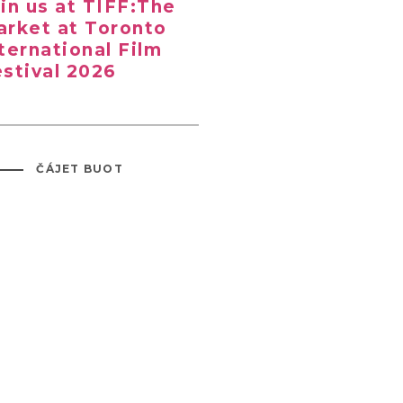
in us at TIFF:The
rket at Toronto
ternational Film
stival 2026
ČÁJET BUOT