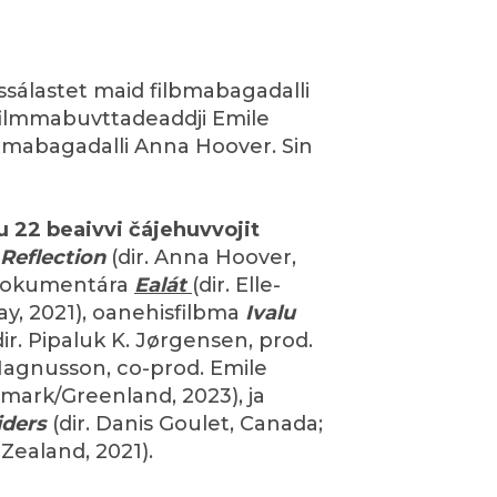
ssálastet maid filbmabagadalli
, filmmabuvttadeaddji Emile
lbmabagadalli Anna Hoover. Sin
22 beaivvi čájehuvvojit
Reflection
(dir. Anna Hoover,
s dokumentára
Ealát
(dir. Elle-
ay, 2021), oanehisfilbma
Ivalu
dir. Pipaluk K. Jørgensen, prod.
agnusson, co-prod. Emile
mark/Greenland, 2023), ja
iders
(dir. Danis Goulet, Canada;
 Zealand, 2021).