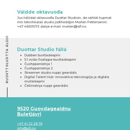
Váldde oktavuođa
Jus háliidat oktavuođa Duottar Studioin, de sáhtát hupmat
min teknihkalaš studio jođiheddjiin Morten Petterseniin:
+47 46501072 dahje e-mail: morten@isfi.no
RUOVTTOLUOTTA ÁLGUI
Duottar Studio fállá
Dubben buvttadeapmi
5.1 ovda-/loahppa-buvttadeapmi
Čuohppanlatnja 1
Čuohppanlatnja 2
Streamen studio nuppi gearddis
Digital Talent Hub -innovatiiva teknologiija ja digtála
muitaleapmi
Čállinlatnja nuppi gearddis
9520 Guovdageaidnu
Buletjávri
+47 41 22 28 76
info@isfi.no