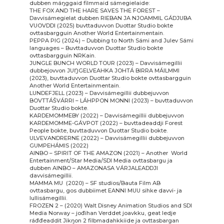
dubben máŋggaid filmmaid sámegielaide:
THE FOX AND THE HARE SAVES THE FOREST –
Davvisámegielat dubben RIEBAN JA NJOAMMIL GÁDJUBA
VUOVDDI (2025) buvttaduvvon Duottar Studio bokte
ovttasbargguin Another World Entertainmentain.
PEPPA PIG (2024) – Dubbing to North Sámi and Julev Sámi
languages – Buvttaduvvon Duottar Studio bokte
ovttasbargguin NRKain.
JUNGLE BUNCH WORLD TOUR (2023) – Davvisámegillii
dubbejovvon JUŊGELVEAHKA JOHTÁ BIRRA MÁILMMI
(2023), buvttaduvvon Duottar Studio bokte ovttasbargguin
Another World Entertainmentain.
LUNDEFJELL (2023) – Davvisámegillii dubbejuvvon
BOVTTÁŠVÁRRI – LÁHPPON MONNI (2023) – buvttaduvvon
Duottar Studio bokte.
KARDEMOMMEBY (2022) – Davvisámegillii dubbejuvvon
KARDEMOMME-GÁVPOT (2022) – buvttadeaddji Forest
People bokte, buvttaduvvon Duottar Studio bokte.
ULVEVANDRERNE (2022) – Davvisámegillii dubbejuvvon
GUMPEHÁMIS (2022)
AINBO – SPIRIT OF THE AMAZON (2021) – Another World
Entertainment/Star Media/SDI Media ovttasbargu ja
dubben AINBO – AMAZONASA VÁRJALEADDJI
davvisámegillii.
MAMMA MU (2020) – SF studios/Bauta Film AB
ovttasbargu, gos dubbiimet EANNI MUU sihke davvi- ja
lullisámegillii.
FROZEN 2 – (2020) Walt Disney Animation Studios and SDI
Media Norway – jođihan Verddet joavkku, geat ledje
ráđđeaddit Jikŋon 2 filbmadahkkiide ja ovttasbargan