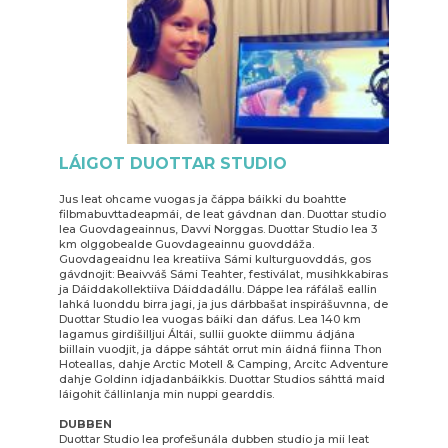
LÁIGOT DUOTTAR STUDIO
Jus leat ohcame vuogas ja čáppa báikki du boahtte
filbmabuvttadeapmái, de leat gávdnan dan. Duottar studio
lea Guovdageainnus, Davvi Norggas. Duottar Studio lea 3
km olggobealde Guovdageainnu guovddáža.
Guovdageaidnu lea kreatiiva Sámi kulturguovddás, gos
gávdnojit: Beaivváš Sámi Teahter, festiválat, musihkkabiras
ja Dáiddakollektiiva Dáiddadállu. Dáppe lea ráfálaš eallin
lahká luonddu birra jagi, ja jus dárbbašat inspirášuvnna, de
Duottar Studio lea vuogas báiki dan dáfus. Lea 140 km
lagamus girdišilljui Áltái, sullii guokte diimmu ádjána
biillain vuodjit, ja dáppe sáhtát orrut min áidná fiinna Thon
Hoteallas, dahje Arctic Motell & Camping, Arcitc Adventure
dahje Goldinn idjadanbáikkis. Duottar Studios sáhttá maid
láigohit čállinlanja min nuppi gearddis.
DUBBEN
Duottar Studio lea profešunála dubben studio ja mii leat