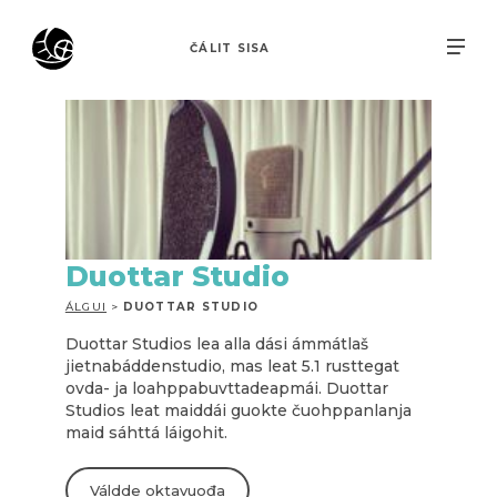
ČÁLIT SISA
Duottar Studio
ÁLGUI
>
DUOTTAR STUDIO
Duottar Studios lea alla dási ámmátlaš
jietnabáddenstudio, mas leat 5.1 rusttegat
ovda- ja loahppabuvttadeapmái. Duottar
Studios leat maiddái guokte čuohppanlanja
maid sáhttá láigohit.
Váldde oktavuođa