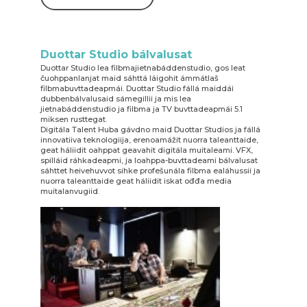
Duottar Studio bálvalusat
Duottar Studio lea filbmajietnabáddenstudio, gos leat
čuohppanlanjat maid sáhttá láigohit ámmátlaš
filbmabuvttadeapmái. Duottar Studio fállá maiddái
dubbenbálvalusaid sámegillii ja mis lea
jietnabáddenstudio ja filbma ja TV buvttadeapmái 5.1
miksen rusttegat.
Digitála Talent Huba gávdno maid Duottar Studios ja fállá
innovatiiva teknologiija, erenoamážit nuorra taleanttaide,
geat háliidit oahppat geavahit digitála muitaleami. VFX,
spilláid ráhkadeapmi, ja loahppa-buvttadeami bálvalusat
sáhttet heivehuvvot sihke profešunála filbma ealáhussii ja
nuorra taleanttaide geat háliidit iskat ođđa media
muitalanvugiid.