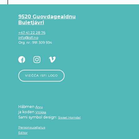
9520 Guovdageaidnu
Buletjávri
+47 41 22 28 76
info@isfi.no
Org. nr.: 991 309 934
VIEČČA ISFI LOGO
Hábmen
Árvu
ja koden
Vitikka
Sami symbol design:
Sissel Horndal
Personsuodjalus
Editor