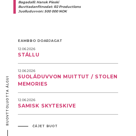
Bagadalli: Hansk Pieski
Buvttadanfitnodat: R2 Productions
Juolluduvvon: 500 000 NOK
EAMBBO DOARJAGAT
12.06.2026
STÁLLU
12.06.2026
SUOLÁDUVVON MUITTUT / STOLEN
RUOVTTOLUOTTA ÁLGUI
MEMORIES
12.06.2026
SAMISK SKYTESKIVE
ČÁJET BUOT