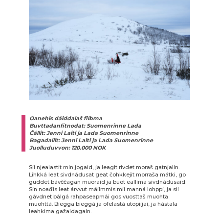
Oanehis dáiddalaš filbma
Buvttadanfitnodat: Suomenrinne Lada
Čállit: Jenni Laiti ja Lada Suomenrinne
Bagadallit: Jenni Laiti ja Lada Suomenrinne
Juolluduvvon: 120.000 NOK
Sii njealastit min jogaid, ja leagit rivdet moraš gatnjalin.
Lihkká leat sivdnádusat geat čohkkejit morraša mátki, go
guddet bávččagan muoraid ja buot eallima sivdnádusaid.
Sin noađis leat árvvut máilmmis mii manná lohppi, ja sii
gávdnet bálgá rahpaseapmái gos vuosttaš muohta
muohttá. Biegga bieggá ja ofelastá utopiijai, ja hástala
leahkima gažaldagain.