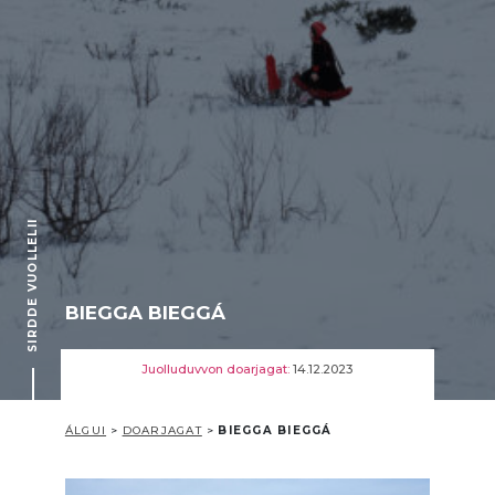
SIRDDE VUOLLELII
BIEGGA BIEGGÁ
Juolluduvvon doarjagat:
14.12.2023
ÁLGUI
>
DOARJAGAT
>
BIEGGA BIEGGÁ