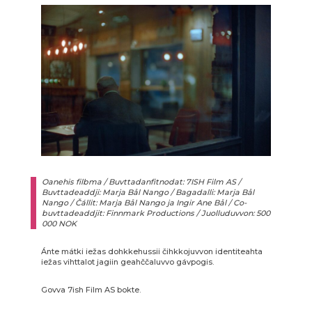
Oanehis filbma / Buvttadanfitnodat: 7ISH Film AS /
Buvttadeaddji: Marja Bål Nango / Bagadalli: Marja Bål
Nango / Čállit: Marja Bål Nango ja Ingir Ane Bål / Co-
buvttadeaddjit: Finnmark Productions / Juolluduvvon: 500
000 NOK
Ánte mátki iežas dohkkehussii čihkkojuvvon identiteahta
iežas vihttalot jagiin geahččaluvvo gávpogis.
Govva 7ish Film AS bokte.