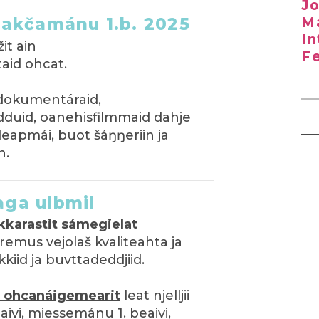
Jo
čakčamánu 1.b. 2025
Ma
In
it ain
Fe
aid ohcat.
 dokumentáraid,
dduid, oanehisfilmmaid dahje
apmái, buot šáŋŋeriin ja
n.
aga ulbmil
hkkarastit sámegielat
emus vejolaš kvaliteahta ja
iid ja buvttadeddjiid.
a ohcanáigemearit
leat njelljii
aivi, miessemánu 1. beaivi,