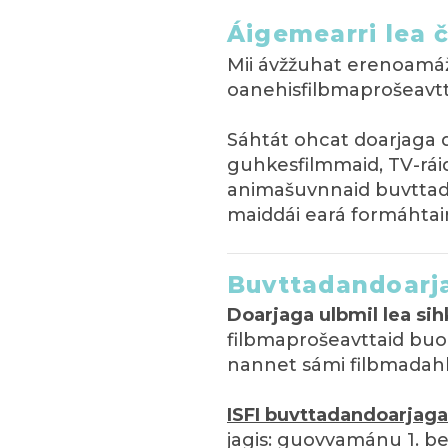
Áigemearri lea 
Mii ávžžuhat erenoamáž
oanehisfilbmaprošeavtt
Sáhtát ohcat doarjaga
guhkesfilmmaid, TV-rái
animašuvnnaid buvttade
maiddái eará formáhtai
Buvttadandoarj
Doarjaga ulbmil lea si
filbmaprošeavttaid buor
nannet sámi filbmadahkk
ISFI buvttadandoarjag
jagis: guovvamánu 1. be