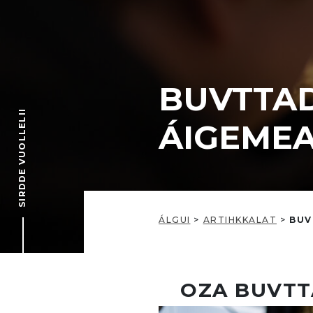
BUVTTA
SIRDDE VUOLLELII
ÁIGEMEAR
ÁLGUI
>
ARTIHKKALAT
>
BUV
OZA BUVT