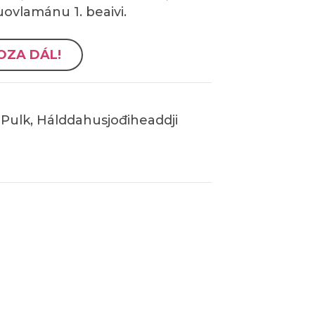
uovlamánu 1. beaivi.
OZA DÁL!
Pulk, Hálddahusjođiheaddji