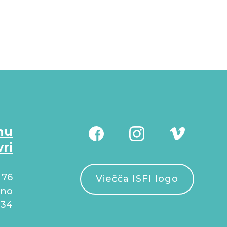
nu
vri
 76
Viečča ISFI logo
.no
934