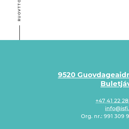
9520 Guovdageaid
Buletjá
+47 41 22 28
info@isfi
Org. nr.: 991 309 