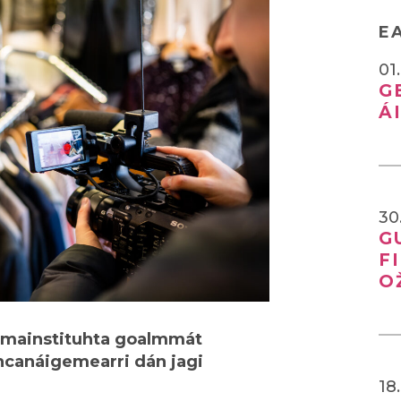
E
01
G
Á
30
G
F
O
lbmainstituhta goalmmát
hcanáigemearri dán jagi
18