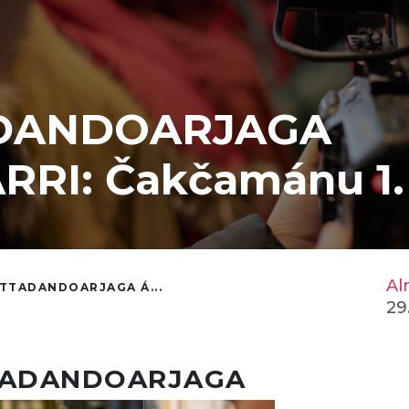
DANDOARJAGA
RI: Čakčamánu 1. 
Al
TTADANDOARJAGA Á...
29
TADANDOARJAGA