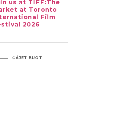
in us at TIFF:The
rket at Toronto
ternational Film
stival 2026
ČÁJET BUOT