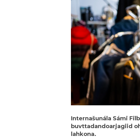
Internašunála Sámi Fi
buvttadandoarjagiid o
lahkona.