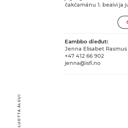
čakčamánu 1. beaivi ja j
Eambbo dieđut:
Jenna Elisabet Rasmus 
+47 412 66 902
jenna@isfi.no
RUOVTTOLUOTTA ÁLGUI