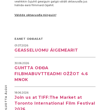
veahkkin čujuhit geaiguin galgá váldit oktavuođa jus
háliida eará filmmaid čájehit.
Váldde oktavuođa minguin!
EANET OĐĐASAT
01.07.2026
GEASSELUOMU ÁIGEMEARIT
30.06.2026
GUHTTA OĐĐA
FILBMABUVTTEADMI OŽŽOT 4.6
MNOK
RUOVTTOLUOTTA ÁLGUI
18.06.2026
Join us at TIFF:The Market at
Toronto International Film Festival
2026