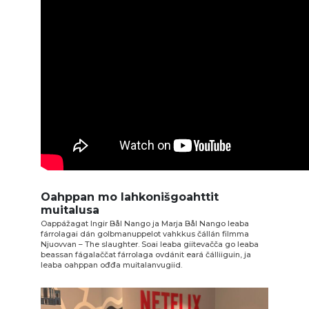
Oahppan mo lahkonišgoahttit
muitalusa
Oappážagat Ingir Bål Nango ja Marja Bål Nango leaba
fárrolagai dán golbmanuppelot vahkkus čállán filmma
Njuovvan – The slaughter. Soai leaba giitevačča go leaba
beassan fágalaččat fárrolaga ovdánit eará čálliiguin, ja
leaba oahppan ođđa muitalanvugiid.