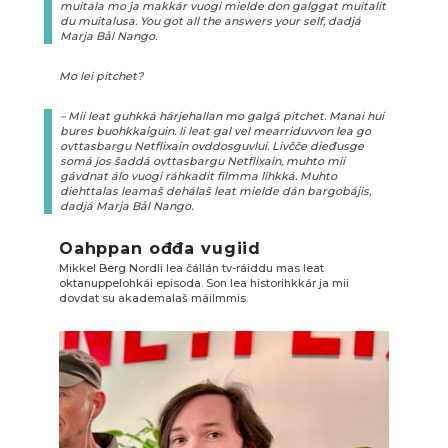
muitala mo ja makkár vuogi mielde don galggat muitalit
du muitalusa. You got all the answers your self, dadjá
Marja Bål Nango.
Mo lei pitchet?
– Mii leat guhkká hárjehallan mo galgá pitchet. Manai hui
bures buohkkaiguin. Ii leat gal vel mearriduvvon lea go
ovttasbargu Netflixain ovddosguvlui. Livčče dieđusge
somá jos šaddá ovttasbargu Netflixain, muhto mii
gávdnat álo vuogi ráhkadit filmma lihkká. Muhto
diehttalas leamaš dehálaš leat mielde dán bargobájis,
dadjá Marja Bål Nango.
Oahppan ođđa vugiid
Mikkel Berg Nordli lea čállán tv-ráiddu mas leat
oktanuppelohkái episoda. Son lea historihkkár ja mii
dovdat su akademalaš máilmmis.