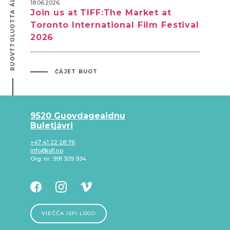
RUOVTTOLUOTTA ÁLGUI
18.06.2026
Join us at TIFF:The Market at
Toronto International Film Festival
2026
ČÁJET BUOT
9520 Guovdageaidnu
Buletjávri
+47 41 22 28 76
info@isfi.no
Org. nr.: 991 309 934
VIEČČA ISFI LOGO