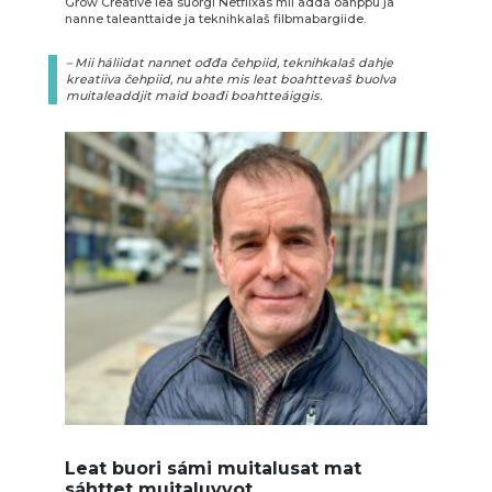
Grow Creative lea suorgi Netflixas mii addá oahppu ja
nanne taleanttaide ja teknihkalaš filbmabargiide.
– Mii háliidat nannet ođđa čehpiid, teknihkalaš dahje
kreatiiva čehpiid, nu ahte mis leat boahttevaš buolva
muitaleaddjit maid boađi boahtteáiggis.
Leat buori sámi muitalusat mat
sáhttet muitaluvvot