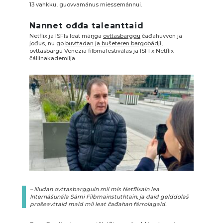
13 vahkku, guovvamánus miessemánnui.
Nannet ođđa taleanttaid
Netflix ja ISFIs leat máŋga
ovttasbarggu
čađahuvvon ja
jođus, nu go
buvttadan ja bušeteren bargobádji
,
ovttasbargu Venezia filbmafestiválas ja
ISFI x Netflix
čállinakademiija.
– Illudan ovttasbargguin mii mis Netflixain lea
Internášunála Sámi Filbmainstuthtain, ja daid gelddolaš
prošeavttaid maid mii leat čađahan fárrolagaid.