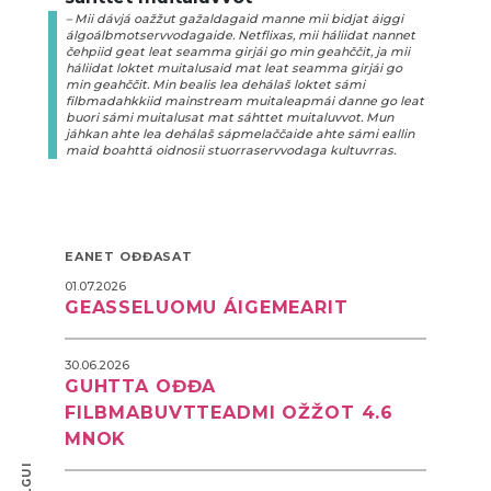
– Mii dávjá oažžut gažaldagaid manne mii bidjat áiggi
álgoálbmotservvodagaide. Netflixas, mii háliidat nannet
čehpiid geat leat seamma girjái go min geahččit, ja mii
háliidat loktet muitalusaid mat leat seamma girjái go
min geahččit. Min bealis lea dehálaš loktet sámi
filbmadahkkiid mainstream muitaleapmái danne go leat
buori sámi muitalusat mat sáhttet muitaluvvot. Mun
jáhkan ahte lea dehálaš sápmelaččaide ahte sámi eallin
maid boahttá oidnosii stuorraservvodaga kultuvrras.
EANET OĐĐASAT
01.07.2026
GEASSELUOMU ÁIGEMEARIT
30.06.2026
GUHTTA OĐĐA
FILBMABUVTTEADMI OŽŽOT 4.6
MNOK