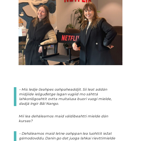
– Mis ledje čeahpes oahpaheaddjit. Sii leat addán
midjiide iešguđetge lagan vugiid mo sáhttá
lahkonišgoahtit ovtta muitalusa buori vuogi mielde,
dadjá Ingir Bål Nango.
Mii lea deháleamos maid váldibeahtti mielde dán
kursas?
– Deháleamos maid letne oahppan lea luohttit iežat
gámodovddu. Danin go dat juoga lahkai rievttimielde