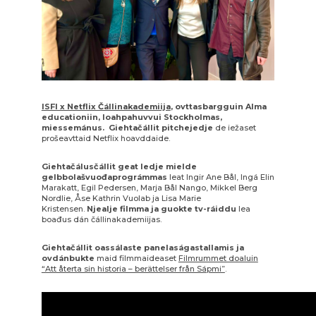
ISFI x Netflix Čállinakademiija
, ovttasbargguin Alma
educationiin, loahpahuvvui Stockholmas,
miessemánus.
Giehtačállit pitchejedje
de iežaset
prošeavttaid Netflix hoavddaide.
Giehtačálusčállit geat ledje mielde
gelbbolašvuođaprográmmas
leat Ingir Ane Bål, Ingá Elin
Marakatt, Egil Pedersen, Marja Bål Nango, Mikkel Berg
Nordlie, Åse Kathrin Vuolab ja Lisa Marie
Kristensen.
Njealje filmma ja guokte tv-ráiddu
lea
boađus dán čállinakademiijas.
Giehtačállit oassálaste panelaságastallamis ja
ovdánbukte
maid filmmaideaset
Filmrummet doaluin
“Att återta sin historia – berättelser från Sápmi”
.