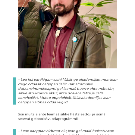
– Lea hui earálágan vuohki čállit go akademiijas, mun lean
dego ođđasit oahppan čállit. Dat almmolaš
dutkanalmmuheapmi gal leamaš buorre ahte máhttán,
sihke struktuvrra ektui, ahte doalaha fáttá ja čállá
oanehaččat. Muhto oppalohkái, čállinakademiijas lean
oahppan áibbas ođđa vugiid.
Son muitala ahte leamaš sihke hástaleaddji ja somá
searvat gelbbolašvuođaprográmmii.
– Lean oahppan hirbmat olu, lean gal maid fuolastuvvan