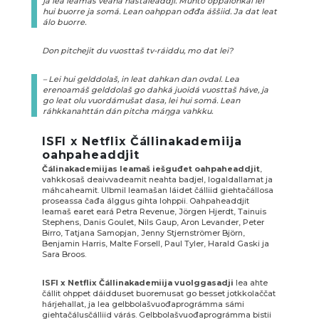
ja lea leamaš veahá hástaleaddji. Muhto oppalohkái lei
hui buorre ja somá. Lean oahppan ođđa áššiid. Ja dat leat
álo buorre.
Don pitchejit du vuosttaš tv-ráiddu, mo dat lei?
– Lei hui gelddolaš, in leat dahkan dan ovdal. Lea
erenoamáš gelddolaš go dahká juoidá vuosttaš háve, ja
go leat olu vuordámušat dasa, lei hui somá. Lean
ráhkkanahttán dán pitcha máŋga vahkku.
ISFI x Netflix Čállinakademiija
oahpaheaddjit
Čálinakademiijas leamaš iešguđet oahpaheaddjit
,
vahkkosaš deaivvadeamit neahta badjel, logaldallamat ja
máhcaheamit. Ulbmil leamašan láidet čálliid giehtačállosa
proseassa čađa álggus gihta lohppii. Oahpaheaddjit
leamaš earet eará Petra Revenue, Jörgen Hjerdt, Tainuis
Stephens, Danis Goulet, Nils Gaup, Aron Levander, Peter
Birro, Tatjana Samopjan, Jenny Stjernströmer Björn,
Benjamin Harris, Malte Forsell, Paul Tyler, Harald Gaski ja
Sara Broos.
ISFI x Netflix Čállinakademiija vuolggasadji
lea ahte
čállit ohppet dáidduset buoremusat go besset jotkkolaččat
hárjehallat, ja lea gelbbolašvuođaprográmma sámi
giehtačálusčálliid várás. Gelbbolašvuođaprográmma bistii