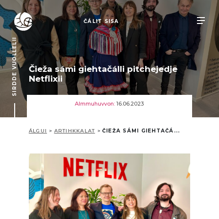
ČÁLIT SISA
SIRDDE VUOLLELII
Čieža sámi giehtačálli pitchejedje
Netflixii
Almmuhuvvon:
16.06.2023
ÁLGUI
>
ARTIHKKALAT
>
ČIEŽA SÁMI GIEHTAČÁ...